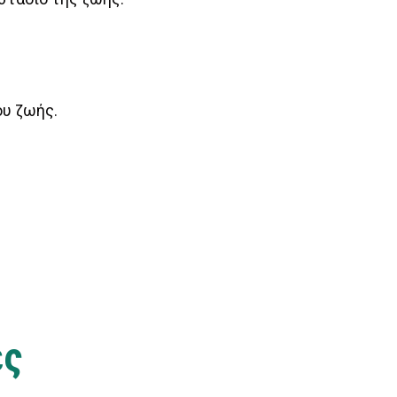
ου ζωής.
ες