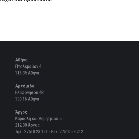
Αθήνα
Πτολεμαίων 4

116 35 Αθήνα

Αρτέμιδα
Ελαφονήσου 4Β

190 16 Αθήνα

Άργος
Καραολή και Δημητρίου 5

212 00 Άργος
