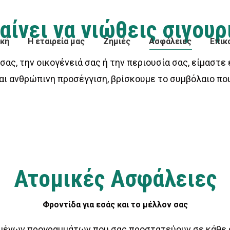
ίνει να νιώθεις σιγουρι
ική
Η εταιρεία μας
Ζημιές
Ασφάλειες
Επικ
ας, την οικογένειά σας ή την περιουσία σας, είμαστε
 και ανθρώπινη προσέγγιση, βρίσκουμε το συμβόλαιο πο
Ατομικές Ασφάλειες
Φροντίδα για εσάς και το μέλλον σας
μένων προγραμμάτων που σας προστατεύουν σε κάθε 