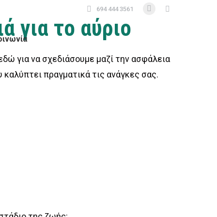
Search:
694 444 3561
Facebook
ά για το αύριο
page
οινωνία
opens
in
 εδώ για να σχεδιάσουμε μαζί την ασφάλεια
new
υ καλύπτει πραγματικά τις ανάγκες σας.
window
στάδιο της ζωής: